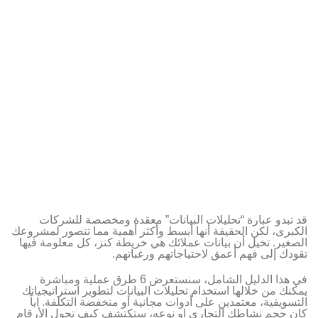
قد تبدو عبارة “تحليلات البيانات” معقدة ومخصصة للشركات
الكبرى، لكن الحقيقة أنها أبسط وأكثر أهمية مما تتصور لمشروعك
الصغير. تخيل أن بيانات عملائك هي خريطة كنز، كل معلومة فيها
تقودك إلى فهم أعمق لاحتياجاتهم ورغباتهم.
في هذا الدليل الشامل، سنستعرض 6 طرق عملية ومباشرة
يمكنك من خلالها استخدام تحليلات البيانات لتطوير استراتيجياتك
التسويقية، معتمدين على أدوات مجانية أو منخفضة التكلفة. اياً
كان حجم نشاطك التجاري او نوعه، ستكتشف كيف تحول الأرقام