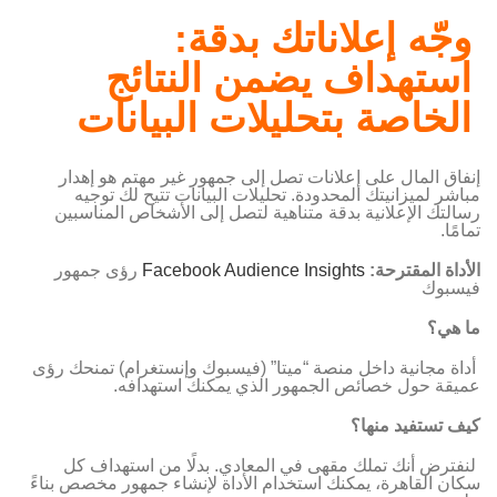
وجّه إعلاناتك بدقة:
استهداف يضمن النتائج
الخاصة بتحليلات البيانات
إنفاق المال على إعلانات تصل إلى جمهور غير مهتم هو إهدار
مباشر لميزانيتك المحدودة. تحليلات البيانات تتيح لك توجيه
رسالتك الإعلانية بدقة متناهية لتصل إلى الأشخاص المناسبين
تمامًا.
الأداة المقترحة
:
Facebook Audience Insights
رؤى جمهور
فيسبوك
ما هي؟
أداة مجانية داخل منصة “ميتا” (فيسبوك وإنستغرام) تمنحك رؤى
عميقة حول خصائص الجمهور الذي يمكنك استهدافه.
كيف تستفيد منها؟
لنفترض أنك تملك مقهى في المعادي. بدلًا من استهداف كل
سكان القاهرة، يمكنك استخدام الأداة لإنشاء جمهور مخصص بناءً