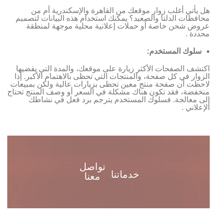
هل يأتي أغلب زوار موقعك من القاهرة والإسكندرية أم من
محافظات الدلتا والصعيد؟ يمكنك استخدام هذه البيانات لتصميم
عروض شحن خاصة أو حملات إعلانية محلية موجهة لمنطقة
محددة .
سلوك المستخدم:
اكتشف الصفحات الأكثر زيارة على موقعك، والمدة التي يقضيها
الزوار في كل صفحة، والمنتجات التي تحظى بالاهتمام الأكبر. إذا
لاحظت أن صفحة منتج معين تحظى بزيارات عالية ولكن بمبيعات
منخفضة، فقد تكون هناك مشكلة في السعر أو وصف المنتج تحتاج
إلى معالجة. فسلوك المستخدم يترجم برد فعل في نشاطك
الإعلاني .
تواصل
خدماتنا
معنا