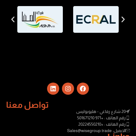
تواصل معنا
20 شارع رفاعي - هليوبوليس
رقم الهاتف : +971 501671210
رقم الهاتف : +20224550210
الايميل: Sales@wisegroup.trade