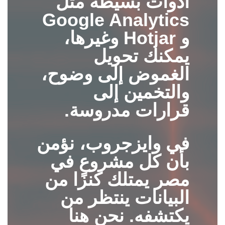
أدوات بسيطة مثل
Google Analytics
و Hotjar وغيرها،
يمكنك تحويل
الغموض إلى وضوح،
والتخمين إلى
قرارات مدروسة.
في
وايزجروب
، نؤمن
بأن كل مشروع في
مصر يمتلك كنزًا من
البيانات ينتظر من
يكتشفه. نحن هنا