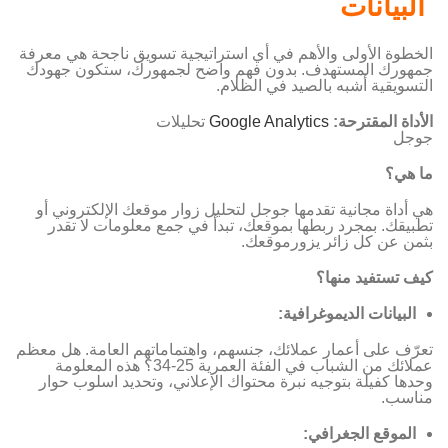
البيانات
الخطوة الأولى والأهم في أي استراتيجية تسويق ناجحة هي معرفة
جمهورك المستهدف. بدون فهم واضح لجمهورك، ستكون جهودك
التسويقية أشبه بالصيد في الظلام.
الأداة المقترحة
:
Google Analytics
تحليلات
جوجل
ما هي؟
هي أداة مجانية تقدمها جوجل لتحليل زوار موقعك الإلكتروني أو
تطبيقك. بمجرد ربطها بموقعك، تبدأ في جمع معلومات لا تقدر
بثمن عن كل زائر يزورموقعك.
كيف تستفيد منها؟
البيانات الديموغرافية:
تعرّف على أعمار عملائك، جنسهم، واهتماماتهم العامة. هل معظم
عملائك من الشباب في الفئة العمرية 25-34؟ هذه المعلومة
وحدها كفيلة بتوجيه نبرة محتواك الإعلاني، وتحديد اسلوب حوار
مناسب.
الموقع الجغرافي: