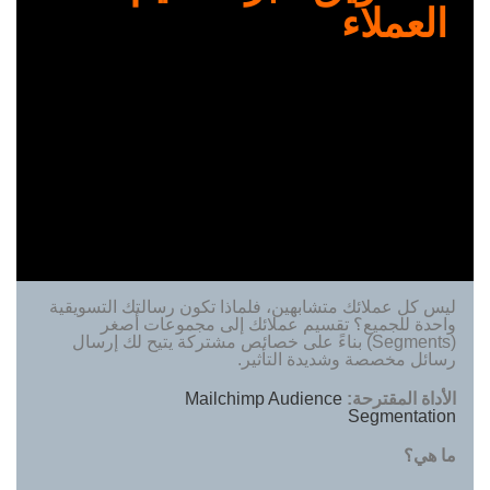
العملاء
ليس كل عملائك متشابهين، فلماذا تكون رسالتك التسويقية
واحدة للجميع؟ تقسيم عملائك إلى مجموعات أصغر
(Segments) بناءً على خصائص مشتركة يتيح لك إرسال
رسائل مخصصة وشديدة التأثير.
الأداة المقترحة
:
Mailchimp Audience
Segmentation
ما هي؟