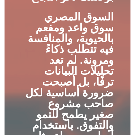
السوق المصري
سوق واعد ومفعم
بالحيوية، والمنافسة
فيه تتطلب ذكاءً
ومرونة. لم تعد
تحليلات البيانات
ترفًا، بل أصبحت
ضرورة أساسية لكل
صاحب مشروع
صغير يطمح للنمو
والتفوق. باستخدام