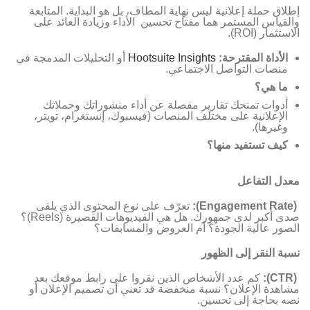
إطلاق حملة إعلانية ليس نهاية المطاف، بل هو البداية. المتابعة
والقياس المستمر هما مفتاح تحسين الأداء وزيادة العائد على
الاستثمار (ROI).
الأداة المقترحة
:
Hootsuite Insights
أو التحليلات المدمجة في
منصات التواصل الاجتماعي.
ما هي؟
أدوات تمنحك تقارير مفصلة عن أداء منشوراتك وحملاتك
الإعلانية على مختلف المنصات (فيسبوك، إنستغرام، تويتر،
وغيرها).
كيف تستفيد منها؟
معدل التفاعل
(Engagement Rate):
تعرّف على نوع المحتوى الذي يلقى
صدى أكبر لدى جمهورك. هل هي الفيديوهات القصيرة (Reels)؟
الصور عالية الجودة؟ أم العروض والمسابقات؟
نسبة النقر إلى الظهور
(CTR):
كم عدد الأشخاص الذين نقروا على رابط موقعك بعد
مشاهدة الإعلان؟ نسبة منخفضة قد تعني أن تصميم الإعلان أو
نصه بحاجة إلى تحسين.