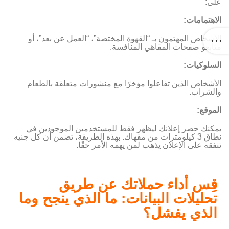
على:
الاهتمامات:
الأشخاص المهتمون بـ “القهوة المختصة”، “العمل عن بعد”، أو
متابعو صفحات المقاهي المنافسة.
السلوكيات:
الأشخاص الذين تفاعلوا مؤخرًا مع منشورات متعلقة بالطعام
والشراب.
الموقع:
يمكنك حصر إعلانك ليظهر فقط للمستخدمين الموجودين في
نطاق 3 كيلومترات من مقهاك. بهذه الطريقة، تضمن أن كل جنيه
تنفقه على الإعلان يذهب لمن يهمه الأمر حقًا.
قِس أداء حملاتك عن طريق
تحليلات البيانات: ما الذي ينجح وما
الذي يفشل؟