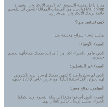
ميزة داخل منصة التسويق عبر البريد الإلكتروني الشهيرة
Mailchimp (والعديد من المنصات المماثلة) تسمح لك بتقسيم
قائمة بريدك الإلكتروني إلى شرائح.
كيف تستفيد منها؟
يمكنك إنشاء شرائح مختلفة مثل:
العملاء الأوفياء:
الذين قاموا بالشراء أكثر من 3 مرات. يمكنك مكافأتهم بخصم
حصري.
العملاء غير النشطين:
الذين لم يشتروا منذ 6 أشهر. يمكنك إرسال بريد إلكتروني
لهم بعنوان “لقد اشتقنا إليك!” مع عرض خاص لإعادة جذبهم.
المهتمون بمنتج معين:
العملاء الذين أضافوا منتجًا إلى سلة التسوق ولم يكملوا
الشراء. يمكنك إرسال تذكير تلقائي لهم.