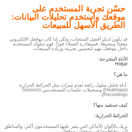
حسّن تجربة المستخدم على
موقعك واستخدم تحليلات البيانات:
الطريق الأسهل للمبيعات
قد يكون لديك أفضل المنتجات، ولكن إذا كان موقعك الإلكتروني
معقدًا ومحبطًا، فسيغادره العملاء فورًا. فهم سلوك المستخدم
داخل موقعك مهم لتحسين تجربته وزيادة المبيعات.
الأداة المقترحة
:
Hotjar
ما هي؟
أداة تحليل سلوك رائعة تقدم ميزات مثل الخرائط الحرارية
(Heatmaps) وتسجيلات جلسات المستخدمين (Session
Recordings).
كيف تستفيد منها؟
الخرائط الحرارية:
تريك بالألوان الأماكن التي ينقر عليها المستخدمون أكثر، والمناطق
التي يتجاهلونها في صفحات موقعك.