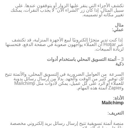
تكشف الأجزاء التي ينقر عليها الزوار أو يتوقفون عندها. على
سبيل المثال، إذا كان زر “الشراء الآن” لا يجذب النقرات، يمكنك
تغيير مكانه أو تصميمه.
مثال
عملي:
إذا كنت تدير متجرًا إلكترونيًا لبيع الأجهزة المنزلية، قد تكتشف
عبر Hotjar أن العملاء يواجهون صعوبة في صفحة الدفع، فتحسنها
لزيادة المبيعات.
3 –
أتمتة التسويق المحلي باستخدام أدوات
ذكية
السرعة من العوامل الضرورية في التسويق المحلي، والأتمتة تتيح
لك توفير كثير من الوقت والجهد. بدلاً من إرسال رسائل يدوية
للعملاء أو الرد على كل عميل، يمكن لأدوات مثل Mailchimp
وZapier أتمتة هذه المهام.
الأداة
:
Mailchimp
التعريف:
منصة أتمتة تسويقية تتيح إرسال رسائل بريد إلكتروني مخصصة
بناءً على سلوك العملاء.