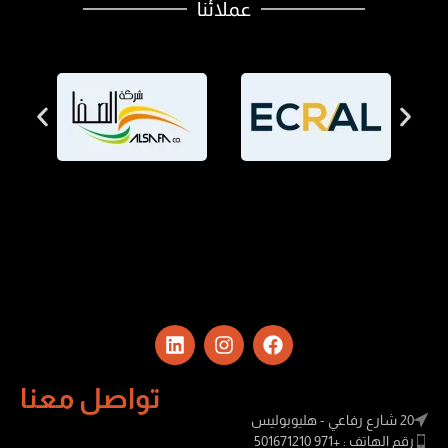
عملائنا
تواصل معنا
20 شارع رفاعي - هليوبوليس
رقم الهاتف : +971 501671210