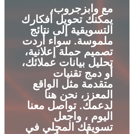
مع وابزجروب،
يمكنك تحويل أفكارك
التسويقية إلى نتائج
ملموسة. سواء أردت
تصميم حملة إعلانية،
تحليل بيانات عملائك،
أو دمج تقنيات
متقدمة مثل الواقع
المعزز، نحن هنا
لدعمك. تواصل معنا
اليوم ، واجعل
تسويقك المحلي في