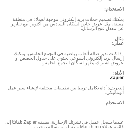
الاستخدام:
يمكنك تصميم حملات بريد إلكتروني موجهة لعملاء في منطقة
معينة، مثل عرض خاص لسكان السادس من أكتوبر، مع تقارير
عن معدل فتح الرسائل.
مثال
عملي
:
إذا كنت تدير صالة ألعاب رياضية في التجمع الخامس، يمكنك
إرسال بريد إلكتروني أسبوعي يحتوي على جدول الحصص أو
عروض اشتراك،يظهر لسكان التجمع الخامس
الأداة
:
Zapier
التعريف: أداة تكامل تربط بين تطبيقات مختلفة لإنشاء سير عمل
أتوماتيكي.
الاستخدام:
عندما يسجل عميل في نشرتك الإخبارية، يضيفه Zapier تلقائيًا إلى
قائمة عملاء Mailchimp ويرسل له رسالة ترحيب.