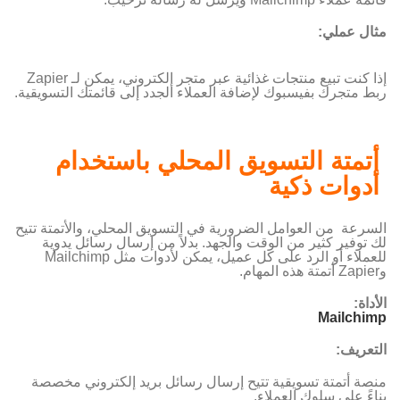
مثال عملي:
إذا كنت تبيع منتجات غذائية عبر متجر إلكتروني، يمكن لـ Zapier
ربط متجرك بفيسبوك لإضافة العملاء الجدد إلى قائمتك التسويقية.
أتمتة التسويق المحلي باستخدام
أدوات ذكية
السرعة من العوامل الضرورية في التسويق المحلي، والأتمتة تتيح
لك توفير كثير من الوقت والجهد. بدلاً من إرسال رسائل يدوية
للعملاء أو الرد على كل عميل، يمكن لأدوات مثل Mailchimp
وZapier أتمتة هذه المهام.
الأداة
:
Mailchimp
التعريف:
منصة أتمتة تسويقية تتيح إرسال رسائل بريد إلكتروني مخصصة
بناءً على سلوك العملاء.