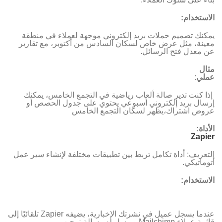
الاستخدام:
يمكنك تصميم حملات بريد إلكتروني موجهة لعملاء في منطقة
معينة، مثل عرض خاص لسكان السادس من أكتوبر، مع تقارير
عن معدل فتح الرسائل.
مثال
عملي
:
إذا كنت تدير صالة ألعاب رياضية في التجمع الخامس، يمكنك
إرسال بريد إلكتروني أسبوعي يحتوي على جدول الحصص أو
عروض اشتراك،يظهر لسكان التجمع الخامس
الأداة
:
Zapier
التعريف: أداة تكامل تربط بين تطبيقات مختلفة لإنشاء سير عمل
أتوماتيكي.
الاستخدام:
عندما يسجل عميل في نشرتك الإخبارية، يضيفه Zapier تلقائيًا إلى
قائمة عملاء Mailchimp ويرسل له رسالة ترحيب.