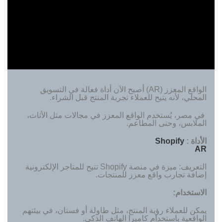
الواقع المعزز (AR) أصبح الآن أداة فعالة في التسويق
المحلي، لأنه يتيح للعملاء تجربة المنتج قبل الشراء.
في مصر، يُستخدم الواقع المعزز في مجالات مثل الأثاث،
الملابس، وحتى المطاعم.
الأداة
:
Shopify
AR
التعريف: ميزة في منصة Shopify تتيح للمتاجر الإلكترونية
إضافة تجارب واقع معزز للمنتجات.
الاستخدام:
يمكن للعملاء رؤية المنتج، مثل طاولة أو فستان، في بيئتهم
الواقعية باستخدام كاميرا الهاتف الذكي.