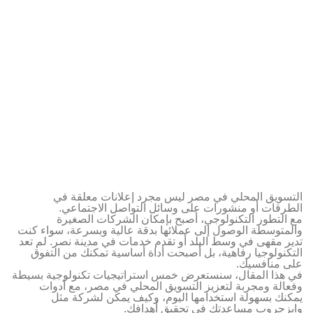
التسويق المحلي في مصر ليس مجرد إعلانات معلقة في
الطرقات أو منشورات على وسائل التواصل الاجتماعي.
مع التطور التكنولوجي، أصبح بإمكان الشركات الصغيرة
والمتوسطة الوصول إلى عملائها بدقة عالية وبسرعة، سواء كنت
تدير مقهى في وسط البلد أو تقدم خدمات في مدينة نصر. لم تعد
التكنولوجيا رفاهية، بل أصبحت أداة أساسية تمكنك من التفوق
على منافسيك.
في هذا المقال، سنستعرض خمس استراتيجيات تكنولوجية بسيطة
وفعالة ومجربة لتعزيز التسويق المحلي في مصر، مع أدوات
يمكنك بسهولة استخدامها اليوم، وكيف يمكن لشركة مثل
وابزجروب مساعدتك في تحقيق أهدافك.