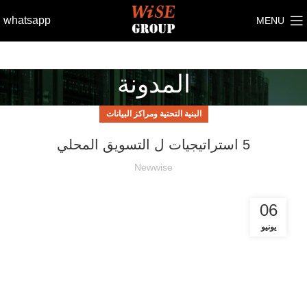
whatsapp
MENU
المدونة
البنية التحتية ومراكز البيانات
5 استراتيجيات ل التسويق المحلي
Newwise
06
يونيو