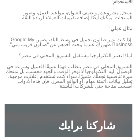
الاستخدام:
تسجل مشروعك، وتضيف العنوان، مواعيد العمل، وصور
المنتجات. يمكنك أيضًا إضافة تقييمات العملاء لزيادة الثقة.
مثال عملي
:
إذا كنت تدير صالون تجميل في وسط البلد، يضمن Google My
Business ظهورك عندما يبحث أحدهم عن “صالون قريب مني”.
لماذا تعتبر التكنولوجيا مستقبل التسويق المحلي في مصر؟
التسويق المحلي في مصر يتطلب فهمًا عميقًا للعميل وسرعة في
الوصول إليه. التكنولوجيا لا توفر الوقت والجهد فحسب، بل تمنحك
ميزة تنافسية تجعلك متميزًا. سواء كنت تستخدم إعلانات موجهة،
تحليل بيانات، أتمتة مهام، أو الواقع المعزز، فإن هذه الأدوات
أصبحت متاحة حتى للشركات الناشئة.
شاركنا برايك