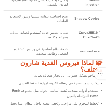
Process
إدخال كود خبيث داخل عملية نظام شرعية
injection
لتفادي الكشف.
نسخ احتياطية تلقائية ينشئها ويندوز لاستعادة
Shadow Copies
الملفات.
Curve25519 /
تقنيات تشفير حديثة تُستخدم لحماية البيانات
ChaCha20
بسرعة وكفاءة.
خدمة نظام أساسية في ويندوز، تُستخدم
svchost.exe
لتشغيل وظائف متعددة.
🧩 لماذا فيروس الفدية شارون
مختلف؟
لا يهاجم بشكل عشوائي، بل يختار ضحاياه بعناية.
يكتب اسم الضحية في رسالة الفدية، لزيادة الضغط النفسي.
يستخدم أدوات متقدمة تُشبه أساليب الدول، مثل مجموعة Earth
Baxia المرتبطة بالصين.
يُخطط للهجوم على مراحل، ويُخفي نفسه داخل النظام، مما يجعل