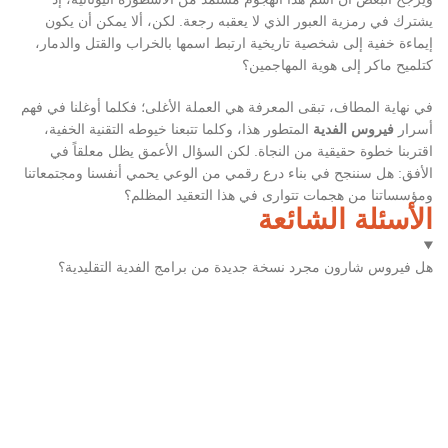
يشترك في رمزية العبور الذي لا يعقبه رجعة. لكن، ألا يمكن أن يكون
إيماءة خفية إلى شخصية تاريخية ارتبط اسمها بالخراب والقتل والدمار،
كتلميح ماكر إلى هوية المهاجمين؟
في نهاية المطاف، تبقى المعرفة هي العملة الأغلى؛ فكلما أوغلنا في فهم
أسرار
فيروس الفدية
المتطور هذا، وكلما تتبعنا خيوطه التقنية الخفية،
اقتربنا خطوة حقيقية من النجاة. لكن السؤال الأعمق يظل معلقاً في
الأفق: هل سننجح في بناء درع رقمي من الوعي يحمي أنفسنا ومجتمعاتنا
ومؤسساتنا من هجمات تتوارى في هذا التعقيد المظلم؟
الأسئلة الشائعة
هل فيروس شارون مجرد نسخة جديدة من برامج الفدية التقليدية؟