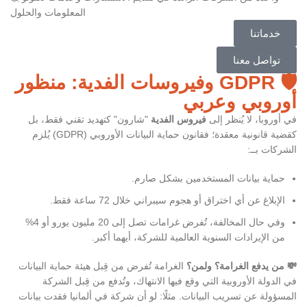
المعلومات والحلول
خدماتنا
تواصل معنا
🛡️ GDPR وفيروسات الفدية: منظور
أوروبي وعربي
في أوروبا، لا يُنظر إلى
فيروس الفدية
"شارون" كتهديد تقني فقط، بل
كقضية قانونية معقدة؛ فقانون حماية البيانات الأوروبي (GDPR) يُلزم
الشركات بــ:
حماية بيانات المستخدمين بشكل صارم.
الإبلاغ عن أي اختراق أو هجوم سيبراني خلال 72 ساعة فقط.
وفي حال المخالفة، تُفرض غرامات تصل إلى 20 مليون يورو أو 4%
من الإيرادات السنوية العالمية للشركة، أيهما أكبر.
💸 من يدفع الغرامة؟ ولمن؟
الغرامة تُفرض من قِبل هيئة حماية البيانات
في الدولة الأوروبية التي وقع فيها الانتهاك، وتُدفع من قِبل الشركة
المسؤولة عن تسريب البيانات. مثلًا: لو أن شركة في ألمانيا فقدت بيانات