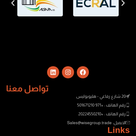
تواصل معنا
20 شارع رفاعي - هليوبوليس
رقم الهاتف : +971 501671210
رقم الهاتف : +20224550210
الايميل: Sales@wisegroup.trade
Links