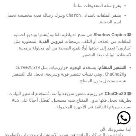
يفرغ سلة المحذوفات تماماً.
يشفر الملفات بامتداد
.Charon
ويترك رسالة فدية مخصصة تحمل
اسم الضحية.
🧩 Shadow Copies
هي نسخ احتياطية تلقائية يُنشئها ويندوز لحماية
الملفات من الحذف أو التلف. برمجيات
فيروس الفدية
المتطورة مثل
"شارون" تعمد إلى حذفها أولًا لتمنع الضحية من أي محاولة برمجية
لاستعادة البيانات بعد التشفير.
التشفير المتقدّم:
يستخدم الهجوم خوارزميات مثل
Curve25519
و
ChaCha20
، وهي تقنيات تشفير قوية وسريعة، تجعل فك التشفير
شبه مستحيل بدون المفتاح.
🧩 ChaCha20
خوارزمية تشفير سريعة وآمنة، تُستخدم لتشفير البيانات
بطريقة تجعل فكها بدون المفتاح شبه مستحيل. تُفضّل أحيانًا على
AES
بسبب سرعتها الفائقة في الأجهزة المحمولة.
ابدا مشروعك الأن
واحدة من الشركات الرائدة في تقديم الاستشارات وخدمات تكنولوجيا