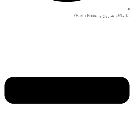
ما علاقة شارون بـ Earth Baxia؟