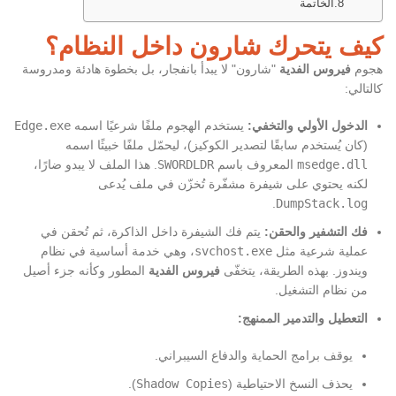
الخاتمة
كيف يتحرك شارون داخل النظام؟
هجوم
فيروس الفدية
"شارون" لا يبدأ بانفجار، بل بخطوة هادئة ومدروسة
كالتالي:
الدخول الأولي والتخفي:
يستخدم الهجوم ملفًا شرعيًا اسمه
Edge.exe
(كان يُستخدم سابقًا لتصدير الكوكيز)، ليحمّل ملفًا خبيثًا اسمه
msedge.dll
المعروف باسم
SWORDLDR
. هذا الملف لا يبدو ضارًا،
لكنه يحتوي على شيفرة مشفّرة تُخزّن في ملف يُدعى
.
DumpStack.log
فك التشفير والحقن:
يتم فك الشيفرة داخل الذاكرة، ثم تُحقن في
عملية شرعية مثل
svchost.exe
، وهي خدمة أساسية في نظام
ويندوز. بهذه الطريقة، يتخفّى
فيروس الفدية
المطور وكأنه جزء أصيل
من نظام التشغيل.
التعطيل والتدمير الممنهج:
يوقف برامج الحماية والدفاع السيبراني.
يحذف النسخ الاحتياطية (
Shadow Copies
).