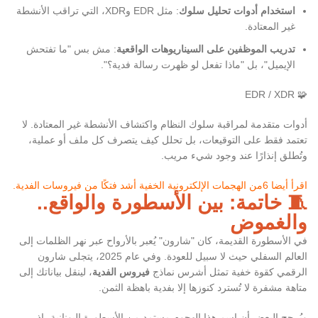
استخدام أدوات تحليل سلوك
: مثل EDR وXDR، التي تراقب الأنشطة
غير المعتادة.
تدريب الموظفين على السيناريوهات الواقعية
: مش بس "ما تفتحش
الإيميل"، بل "ماذا تفعل لو ظهرت رسالة فدية؟".
🧩 EDR / XDR
أدوات متقدمة لمراقبة سلوك النظام واكتشاف الأنشطة غير المعتادة. لا
تعتمد فقط على التوقيعات، بل تحلل كيف يتصرف كل ملف أو عملية،
وتُطلق إنذارًا عند وجود شيء مريب.
اقرأ أيضا 6من الهجمات الإلكترونية الخفية أشد فتكًا من فيروسات الفدية.
🧵 خاتمة: بين الأسطورة والواقع..
والغموض
في الأسطورة القديمة، كان "شارون" يُعبر بالأرواح عبر نهر الظلمات إلى
العالم السفلي حيث لا سبيل للعودة. وفي عام 2025، يتجلى شارون
الرقمي كقوة خفية تمثل أشرس نماذج
فيروس الفدية
، لينقل بياناتك إلى
متاهة مشفرة لا تُسترد كنوزها إلا بفدية باهظة الثمن.
ويُرجح البعض أن اسم هذا الهجوم مستمد من الأسطورة اليونانية، إذ