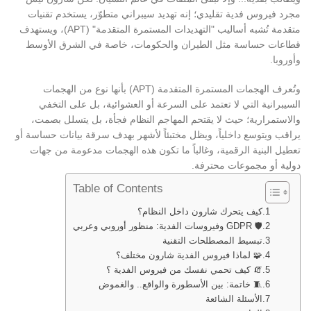
مجرد فيروس فدية تقليدي؛ إنه تهديد سيبراني متطوّر، يستخدم تقنيات
متقدمة تُشبه أساليب "التهديدات المستمرة المتقدمة" (APT)، ويستهدف
قطاعات حساسة مثل الطيران والحكومات، خاصة في الشرق الأوسط
وأوروبا.
وتُعرف الهجمات المستمرة المتقدمة (APT) بأنها نوع من الهجمات
السيبرانية التي لا تعتمد على السرعة أو العشوائية، بل على التخفي
والاستمرارية؛ حيث لا يقتحم المهاجم النظام فجأة، بل يتسلل بصمت،
يراقب ويتوسع داخلياً، ويظل مختبئاً لأشهر بهدف سرقة بيانات حساسة أو
تعطيل البنية الرقمية، وغالباً ما تكون هذه الهجمات مدعومة من جهات
دولية أو مجموعات محترفة.
Table of Contents
كيف يتحرك شارون داخل النظام؟
🛡️ GDPR وفيروسات الفدية: منظور أوروبي وعربي
تبسيط المصطلحات التقنية
🧩 لماذا فيروس الفدية شارون مختلف؟
🧯 كيف تحمي نفسك من فيروس الفدية ؟
🧵 خاتمة: بين الأسطورة والواقع.. والغموض
الأسئلة الشائعة