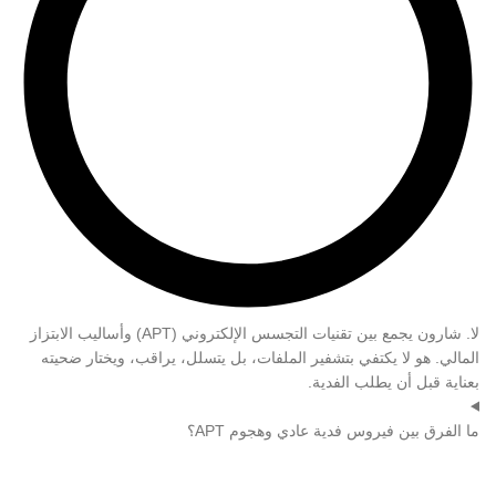
لا. شارون يجمع بين تقنيات التجسس الإلكتروني (APT) وأساليب الابتزاز
المالي. هو لا يكتفي بتشفير الملفات، بل يتسلل، يراقب، ويختار ضحيته
بعناية قبل أن يطلب الفدية.
ما الفرق بين فيروس فدية عادي وهجوم APT؟