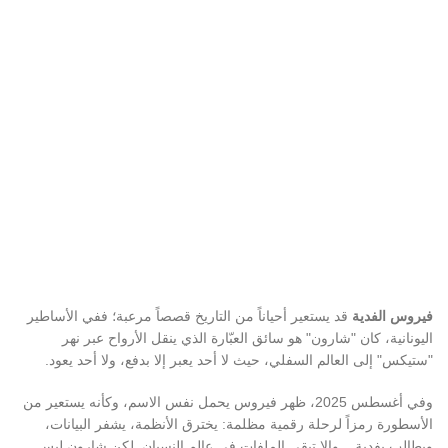
فيروس الفدية
قد يستعير أحياناً من التاريخ قصصاً مرعبة؛ ففي الأساطير
اليونانية، كان "شارون" هو سائق العبّارة الذي ينقل الأرواح عبر نهر
"ستيكس" إلى العالم السفلي، حيث لا أحد يعبر إلا بدفع، ولا أحد يعود.
وفي أغسطس 2025، ظهر فيروس يحمل نفس الاسم، وكأنه يستعير من
الأسطورة رمزاً لرحلة رقمية مظلمة: يخترق الأنظمة، يشفر البيانات،
ويطالب بفدية... وإلا تبقى الملفات في عالم النسيان. لكن شارون ليس