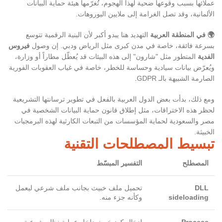
عملائها بسبب وقوعها ضحية لهذا الهجوم، تُغرّمها هيئة حماية البيانات
الألمانية، وقد تصل الغرامة إلى ملايين اليوروهات.
🌍 في المنطقة العربية
التهديد هنا يبدو أكبر لأن البنية الرقمية تتوسع
بسرعة فائقة، خاصة في مدن كبرى مثل الرياض ودبي. إن وصول
فيروس
الفدية
المتطور مثل "شارون" إلى هذه البيئات قد يُعطّل مطاراً أو وزارة،
ويُعرّض بيانات سيادية وحساسة للخطر، خاصة في غياب العقوبات الفورية
الصارمة الشبيهة بالـ GDPR.
ومع ذلك، بدأت بعض الدول العربية بالفعل في تطوير ترسانتها التشريعية
لحظر هذه الاختراقات، مثل إطلاق قانون حماية البيانات الشخصية في
مصر والسعودية لحماية المؤسسات من التبعات الكارثية لهذه البرمجيات
الخبيثة.
تبسيط المصطلحات التقنية
المصطلح
التفسير المبسّط
DLL
تحميل ملف خبيث بجانب ملف شرعي ليعمل
sideloading
وكأنه جزء منه.