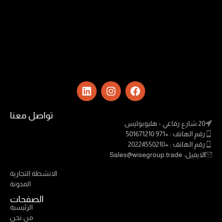
تواصل معنا
20 شارع رفاعي - هليوبوليس
رقم الهاتف : +971 501671210
رقم الهاتف : +20224550210
الايميل: Sales@wisegroup.trade
Links
الانشطة التجارية
المدونة
الصفحات
الرئيسية
من نحن