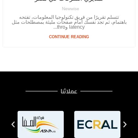
Newwise
تتسلم تقريرًا من فريق تكنولوجيا المعلومات، تفتحه
باهتمام، ثم تجد نفسك أمام صفحات مليئة بمصطلحات مثل
latency وthro...
CONTINUE READING
عملائنا