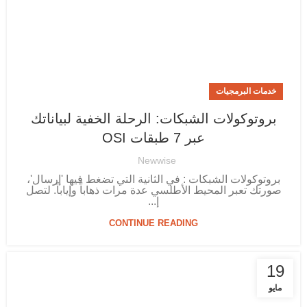
خدمات البرمجيات
بروتوكولات الشبكات: الرحلة الخفية لبياناتك
عبر 7 طبقات OSI
Newwise
بروتوكولات الشبكات : في الثانية التي تضغط فيها 'إرسال'،
صورتك تعبر المحيط الأطلسي عدة مرات ذهاباً وإياباً. لتصل
إ...
CONTINUE READING
19
مايو