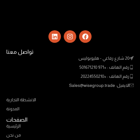
تواصل معنا
20 شارع رفاعي - هليوبوليس
رقم الهاتف : +971 501671210
رقم الهاتف : +20224550210
الايميل: Sales@wisegroup.trade
Links
الانشطة التجارية
المدونة
الصفحات
الرئيسية
من نحن