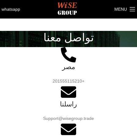
whatsapp
MENU
تواصل معنا
مصر
+201555115210
راسلنا
Support@wisegroup.trade