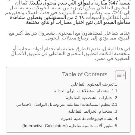
بنسبة 47% مقارنة بالمواقع التي تقدم محتوى تقليديًا
. كما أن
المحتوى التفاعلي يمكن أن يزيد من نسبة التحويلات بنسبة تصل
إلى 40%، مما يعكس أهميته المتزايدة في جذب العملاء وتحفيزهم
على التفاعل والمبيعات،
٦٨ ٪ من المستهلكين يفضلون مشاهدة
مقاطع الفيديو التي تتيح اختيار مسارات أو نتائج مختلفة
عندما يتفاعل المشاهدون مع المحتوى، يشعرون بترابط أكبر مع
المنتج، مما يؤدي إلى ارتفاع معدلات التحويل.
في هذا المقال، نقدم 6 طرق عملية باستخدام أدوات مجانية أو
منخفضة التكلفة لتطبيق المحتوى التفاعلي في تسويق الأعمال
الصغيرة في مصر.
Table of Contents
تعريف المحتوى التفاعلي
استخدام استطلاعات الرأي الجذابة
اختبارات الشخصية التفاعلية
تنظيم المسابقات التفاعلية عبر وسائل التواصل الاجتماعي
استخدام الخرائط التفاعلية
إنشاء فيديوهات تفاعلية قصيرة
تطوير آلات حاسبة تفاعلية (Interactive Calculators)