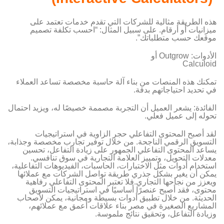
هذه الطريقة مثالية للشركات التي تقدم خدمات تعتمد على
ميزانيات أو أرقام. على سبيل المثال: “احسب تكلفة تصميم
موقعك حسب متطلباتك”.
الأدوات: Outgrow أو
Calculoid
تمكنك هذه المنصات من بناء آلة حاسبة مخصصة تساعد العملاء
في تحديد احتياجاتهم بدقة.
الفائدة: يشعر العميل أن التجربة مصممة خصيصًا له، ويزيد احتمال
تحوله إلى عميل فعلي.
لقد أصبح المحتوى التفاعلي حجر الزاوية في استراتيجيات
التسويق الرقمي الناجحة. من خلال توفير تجارب مخصصة وجذابة،
يساعد المحتوى التفاعلي الجمهور على زيادة التفاعل، تحسين
معدلات التحويل، وتمييز العلامة التجارية في سوق تنافسي.
استخدام أدوات مثل الاختبارات، الحاسبات، الفيديوهات التفاعلية،
يمكن أن يغير بشكل جذري طريقة تواصل الشركات مع عملائها
ويعزز من نجاحها التجاري.فلا تعتبر المحتوى التفاعلي رفاهية
محتوى، فقد أصبح عنصرًا أساسيًا في استراتيجيات التسويق
الحديثة. من خلال تطبيق أدوات بسيطة ومجانية، يمكن لأصحاب
المشاريع الصغيرة في مصر بناء علاقات أعمق مع عملائهم،
وزيادة التفاعل، وتحقيق نتائج ملموسة.