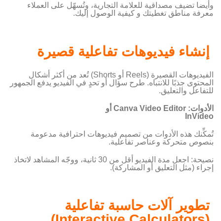
وأيضا تضيف مصداقية للعلامة التجارية، وتُسهّل على العملاء
معرفة مناطق تغطيتك و كيفية الوصول إليك.
إنشاء فيديوهات تفاعلية قصيرة
الفيديوهات القصيرة (Reels أو Shorts) تُعد من أكثر أشكال
المحتوى جذبًا للانتباه. طرح سؤال أو تحدٍ في الفيديو يدفع الجمهور
للتفاعل والتعليق.
الأدوات:
Canva Video Editor أو
InVideo
تُمكِّنك هذه الأدوات من تصميم فيديوهات احترافية مدعومة
بنصوص متحركة وعناصر تفاعلية.
نصيحة: اجعل مدة الفيديو أقل من 30 ثانية، ووجّه المشاهد لاتخاذ
إجراء (مثل التعليق أو المشاركة).
تطوير آلات حاسبة تفاعلية
(Interactive Calculators)