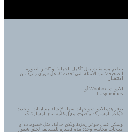
تنظيم مسابقات مثل “أكمل الجملة” أو “اختر الصورة
الصحيحة” من الأمثلة التي تحدث تفاعل فوري وتزيد من
الانتشار.
الأدوات: Woobox أو
Easypromos
توفر هذه الأدوات واجهات سهلة لإنشاء مسابقات، وتحديد
قواعد المشاركة بوضوح، مع إمكانية تتبع المشاركات.
ويمكن عمل جوائز رمزية ولكن جذابة، مثل خصومات أو
منتجات مجانية، وحدد مدة قصيرة للمسابقة لخلق شعور