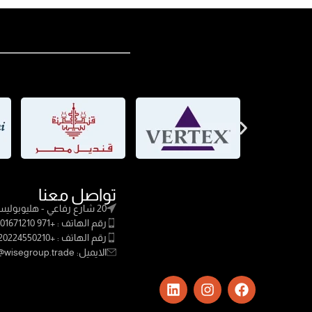
تواصل معنا
20 شارع رفاعي - هليوبوليس
رقم الهاتف : +971 501671210
رقم الهاتف : +20224550210
الايميل: Sales@wisegroup.trade