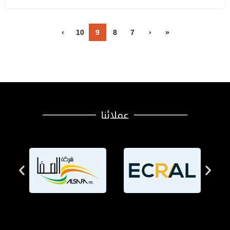
›
10
9
8
7
‹
«
عملائنا