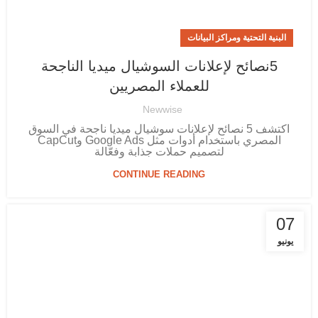
البنية التحتية ومراكز البيانات
5نصائح لإعلانات السوشيال ميديا الناجحة
للعملاء المصريين
Newwise
اكتشف 5 نصائح لإعلانات سوشيال ميديا ناجحة في السوق
المصري باستخدام أدوات مثل Google Ads وCapCut
لتصميم حملات جذابة وفعّالة
CONTINUE READING
07
يونيو