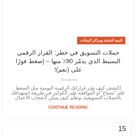
البنية التحتية ومراكز البيانات
حملات التسويق في خطر: القرار الرقمي
البسيط الذي يدمّر 90٪ منها – إضغط فورًا
على (نعم)!
Newwise
اكتشف كيف تؤثر قراراتك الرقمية اليومية مثل الضغط
على “سماح” أو الموافقة على الكوكيز في طريقة استهدافك
بالحملات التسويقية، وتعلّم كيف يمكن لأصحاب الأعمال
CONTINUE READING
15