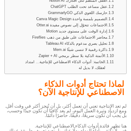
العقل المنظم لكل أفكارك Notion AI
عقل مساعد تحت الطلب ChatGPT
حارسك اللغوي الذكي GrammarlyGO
التصميم بلمسة واحدة Canva Magic Design
الاجتماعات تتحوّل إلى نصوص مفيدة Otter.ai
إدارة الوقت على مستوى جديد Motion
محاضر الاجتماعات على طبق من ذهب Fireflies
تحليل بصري مدعوم بالذكاء Tableau AI
ذاكرة رقمية لا تنسى شيئًا Mem.ai
الأتمتة الذكية بلا سطر برمجي Zapier + AI
الخاتمة: أدوات الذكاء الاصطناعي للإنتاجية… امتداد
لعقلك، لا بديل له
لماذا تحتاج أدوات الذكاء
الاصطناعي للإنتاجية الآن؟
لم تعد الإنتاجية تعني أن تعمل أكثر، بل أن تُنجز أكثر في وقت أقل.
ومع ازدياد وتيرة العمل اليوم، لم يعد كافيًا أن تكون جيدًا وحسب،
بل يجب أن تكون سريعًا، دقيقًا، حاضرًا دائمًا.
هنا تظهر فائدة أدوات الذكاء الاصطناعي للإنتاجية.
فهي لا تكتفي بأداء المهام بدلًا عنك، بل تعيد تعريف طريقة عملك