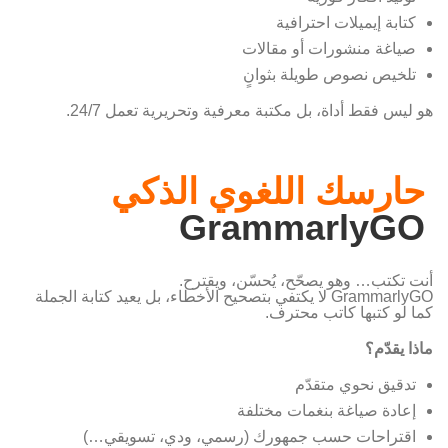
كتابة إيميلات احترافية
صياغة منشورات أو مقالات
تلخيص نصوص طويلة بثوانٍ
هو ليس فقط أداة، بل مكتبة معرفية وتحريرية تعمل 24/7.
حارسك اللغوي الذكي
GrammarlyGO
أنت تكتب… وهو يصحّح، يُحسّن، ويقترح.
GrammarlyGO لا يكتفي بتصحيح الأخطاء، بل يعيد كتابة الجملة
كما لو كتبها كاتب محترف.
ماذا يقدّم؟
تدقيق نحوي متقدّم
إعادة صياغة بنغمات مختلفة
اقتراحات حسب جمهورك (رسمي، ودي، تسويقي…)