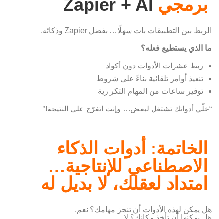
برمجي
Zapier + AI
الربط بين التطبيقات بات سهلًا… بفضل Zapier وذكائه.
ما الذي يستطيع فعله؟
ربط عشرات الأدوات دون أكواد
تنفيذ أوامر تلقائية بناءً على شروط
توفير ساعات من المهام التكرارية
“خلّي أدواتك تشتغل لبعض… وإنت اتفرّج على النتيجة!”
الخاتمة: أدوات الذكاء
الاصطناعي للإنتاجية…
امتداد لعقلك، لا بديل له
هل يمكن لهذه الأدوات أن تنجز مهامك؟ نعم.
هل يمكنها أن تأخذ مكانك؟ لا.