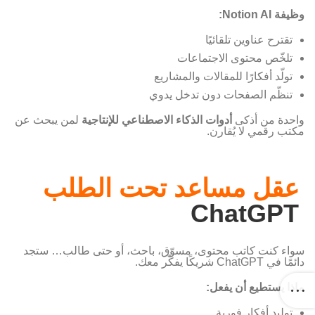
وظيفة Notion AI:
تقترح عناوين تلقائيًا
تلخّص محتوى الاجتماعات
تولّد أفكارًا للمقالات والمشاريع
تنظّم الصفحات دون تدخل يدوي
واحدة من أذكى
أدوات الذكاء الاصطناعي للإنتاجية
لمن يبحث عن
مكتب رقمي لا يُقارن.
عقل مساعد تحت الطلب
ChatGPT
سواء كنت كاتب محتوى، مسوّق، باحث، أو حتى طالب… ستجد
دائمًا في ChatGPT شريكًا يفكّر معك.
ماذا يستطيع أن يفعل:
توليد أفكار فورية