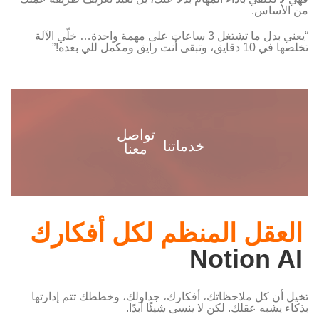
من الأساس.
“يعني بدل ما تشتغل 3 ساعات على مهمة واحدة… خلّي الآلة
تخلصها في 10 دقايق، وتبقى أنت رايق ومكمل للي بعده!”
تواصل
خدماتنا
معنا
العقل المنظم لكل أفكارك
Notion AI
تخيل أن كل ملاحظاتك، أفكارك، جداولك، وخططك تتم إدارتها
بذكاء يشبه عقلك. لكن لا ينسى شيئًا أبدًا.