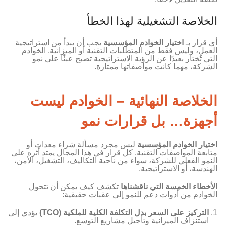
الخلاصة التشغيلية لهذا الخطأ
أي قرار بـ
اختيار الخوادم المؤسسية
يجب أن يبدأ من استراتيجية
العمل، وليس فقط من المتطلبات التقنية أو الميزانية. الخوادم
التي تُختار بعيدًا عن الرؤية الاستراتيجية تصبح عبئًا على نمو
الشركة، مهما كانت مواصفاتها ممتازة.
الخلاصة النهائية – الخوادم ليست
أجهزة… بل قرارات نمو
اختيار الخوادم المؤسسية
ليس مجرد مسألة شراء معدات أو
متابعة المواصفات التقنية. كل قرار في هذا المجال يمتد أثره على
النمو الفعلي للشركة، سواء من ناحية التكاليف، التشغيل، الأمن،
الهندسة، أو الاستراتيجية.
الأخطاء الخمسة التي ناقشناها
تكشف كيف يمكن أن تتحول
الخوادم من أدوات دعم للنمو إلى عقبات حقيقية:
التركيز على السعر بدل التكلفة الكلية للملكية (TCO)
يؤدي إلى
استنزاف الميزانية وتأجيل مشاريع التوسع.