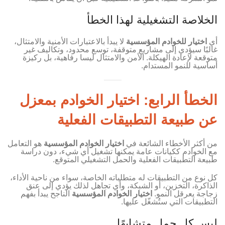
الخلاصة التشغيلية لهذا الخطأ
أي
اختيار للخوادم المؤسسية
لا يبدأ بالاعتبارات الأمنية والامتثال،
غالبًا سيؤدي إلى مشاريع متوقفة، توسع محدود، وتكاليف غير
متوقعة لإعادة الهيكلة. الأمن والامتثال ليسا رفاهية، بل ركيزة
أساسية للنمو المستدام.
الخطأ الرابع: اختيار الخوادم بمعزل
عن طبيعة التطبيقات الفعلية
من أكثر الأخطاء الشائعة في
اختيار الخوادم المؤسسية
هو التعامل
مع الخوادم ككيانات عامة يمكنها تشغيل أي شيء، دون دراسة
طبيعة التطبيقات الفعلية والحمل التشغيلي المتوقع.
كل نوع من التطبيقات له متطلباته الخاصة، سواء من ناحية الأداء،
الذاكرة، التخزين، أو الشبكة، وأي تجاهل لذلك يؤدي إلى عنق
زجاجة يعرقل النمو.
اختيار الخوادم المؤسسية
الناجح يبدأ بفهم
التطبيقات التي ستُشغّل عليها.
ليس كل حمل متشابهًا