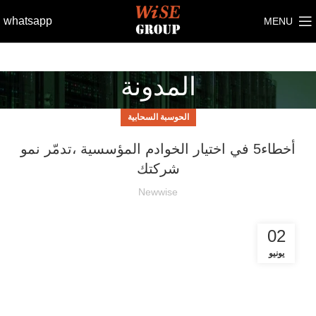
whatsapp
MENU
المدونة
الحوسبة السحابية
أخطاء5 في اختيار الخوادم المؤسسية ،تدمّر نمو
شركتك
Newwise
02
يونيو