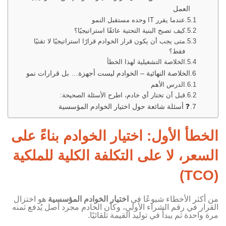
العمل
عندما يقرر IT وحده مستقبل النمو
كيف تصبح البنية التحتية عائقًا استراتيجيًا؟
متى يجب أن يكون قرار الخوادم قرارًا استراتيجيًا لا تقنيًا
فقط؟
الخلاصة التشغيلية لهذا الخطأ
الخلاصة النهائية – الخوادم ليست أجهزة… بل قرارات نمو
الدرس الأهم
قبل أن تختار أي خادم، اطرح الأسئلة الصحيحة:
❓ أسئلة شائعة حول اختيار الخوادم المؤسسية
الخطأ الأول: اختيار الخوادم بناءً على
السعر، لا على التكلفة الكلية للملكية
(TCO)
من أكثر الأخطاء شيوعًا في
اختيار الخوادم المؤسسية
هو اختزال
القرار في رقم الشراء الأولي، وكأن الخادم مجرد أصل يُدفع ثمنه
مرة واحدة ثم يبدأ في توليد القيمة تلقائيًا.