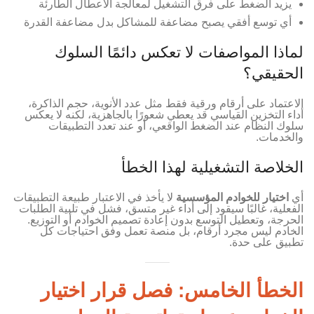
يزيد الضغط على فرق التشغيل لمعالجة الأعطال الطارئة
أي توسع أفقي يصبح مضاعفة للمشاكل بدل مضاعفة القدرة
لماذا المواصفات لا تعكس دائمًا السلوك
الحقيقي؟
الاعتماد على أرقام ورقية فقط مثل عدد الأنوية، حجم الذاكرة،
أداء التخزين القياسي قد يعطي شعورًا بالجاهزية، لكنه لا يعكس
سلوك النظام عند الضغط الواقعي، أو عند تعدد التطبيقات
والخدمات.
الخلاصة التشغيلية لهذا الخطأ
أي
اختيار للخوادم المؤسسية
لا يأخذ في الاعتبار طبيعة التطبيقات
الفعلية، غالبًا سيقود إلى أداء غير متسق، فشل في تلبية الطلبات
الحرجة، وتعطيل التوسع بدون إعادة تصميم الخوادم أو التوزيع.
الخادم ليس مجرد أرقام، بل منصة تعمل وفق احتياجات كل
تطبيق على حدة.
الخطأ الخامس: فصل قرار اختيار