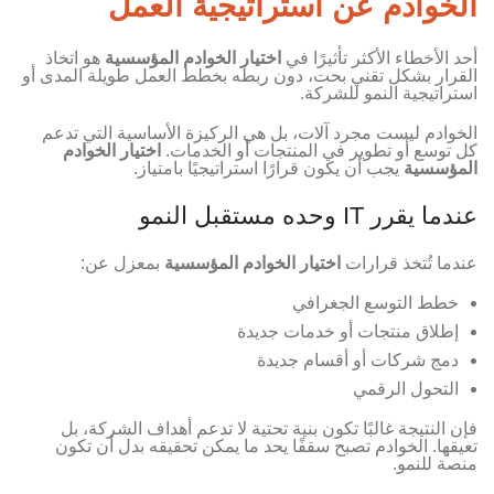
الخوادم عن استراتيجية العمل
أحد الأخطاء الأكثر تأثيرًا في
اختيار الخوادم المؤسسية
هو اتخاذ
القرار بشكل تقني بحت، دون ربطه بخطط العمل طويلة المدى أو
استراتيجية النمو للشركة.
الخوادم ليست مجرد آلات، بل هي الركيزة الأساسية التي تدعم
كل توسع أو تطوير في المنتجات أو الخدمات.
اختيار الخوادم
المؤسسية
يجب أن يكون قرارًا استراتيجيًا بامتياز.
عندما يقرر IT وحده مستقبل النمو
عندما تُتخذ قرارات
اختيار الخوادم المؤسسية
بمعزل عن:
خطط التوسع الجغرافي
إطلاق منتجات أو خدمات جديدة
دمج شركات أو أقسام جديدة
التحول الرقمي
فإن النتيجة غالبًا تكون بنية تحتية لا تدعم أهداف الشركة، بل
تعيقها. الخوادم تصبح سقفًا يحد ما يمكن تحقيقه بدل أن تكون
منصة للنمو.