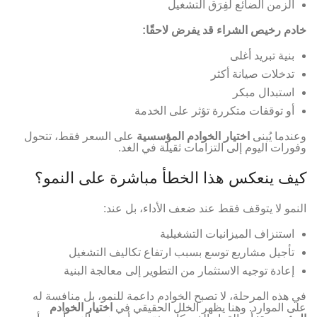
الزمن الضائع لفِرَق التشغيل
خادم رخيص الشراء قد يفرض لاحقًا:
بنية تبريد أغلى
تدخلات صيانة أكثر
استبدال مبكر
أو توقفات متكررة تؤثر على الخدمة
وعندما يُبنى
اختيار الخوادم المؤسسية
على السعر فقط، تتحول
وفورات اليوم إلى التزامات ثقيلة في الغد.
كيف ينعكس هذا الخطأ مباشرة على النمو؟
النمو لا يتوقف فقط عند ضعف الأداء، بل عند:
استنزاف الميزانيات التشغيلية
تأجيل مشاريع توسع بسبب ارتفاع تكاليف التشغيل
إعادة توجيه الاستثمار من التطوير إلى معالجة البنية
في هذه المرحلة، لا تصبح الخوادم داعمة للنمو، بل منافسة له
على الموارد. وهنا يظهر الخلل الحقيقي في
اختيار الخوادم