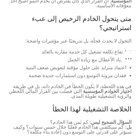
المؤسسية
: أن القرار الذي كان يفترض أن يخدم النمو أصبح أحد
معوّقاته الأساسية.
متى يتحول الخادم الرخيص إلى عبء
استراتيجي؟
التحول لا يحدث فجأة، بل تدريجيًا عبر مؤشرات واضحة:
ارتفاع تكلفة تشغيل كل خدمة مقارنة بالعائد
ازدياد الأعطال مع زيادة الحمل
اعتماد متزايد على حلول مؤقتة لتعويض ضعف البنية
فقدان مرونة التوسع دون استثمارات جديدة ضخمة
في هذه اللحظة، لا يكون الخطأ في الخادم ذاته، بل في طريقة
اختيار الخوادم المؤسسية
التي فصلت بين القرار المالي اللحظي
والرؤية التشغيلية طويلة المدى.
الخلاصة التشغيلية لهذا الخطأ
السؤال الصحيح ليس:
كم ثمن هذا الخادم؟
بل:
كم سيكلفني هذا الخادم فعليًا خلال خمس سنوات؟ وكيف
سيؤثر على قدرتي على التوسع دون إعادة بناء مكلفة؟