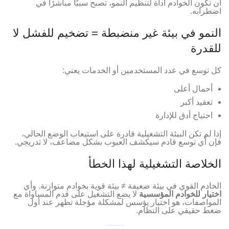
أن تكون الخوادم أداة لتنظيم النمو، تصبح سببًا مباشرًا في
اضطرابه.
النمو في بيئة غير منضبطة = تضخيم للفشل لا
للقدرة
كل توسع في عدد المستخدمين أو الخدمات يعني:
أحمال أعلى
تعقيد أكبر
احتياج أدق للإدارة
إذا لم تكن البيئة التشغيلية قادرة على استيعاب الوضع الحالي،
فإن أي توسع قادم سيكشف العيوب بشكل مضاعف، لا تدريجي.
الخلاصة التشغيلية لهذا الخطأ
الخادم القوي في بيئة ضعيفة ≠ بيئة قوية بخوادم متوازنة. وأي
اختيار للخوادم المؤسسية
لا يضع التشغيل على قدم المساواة مع
المواصفات، هو اختيار يؤسس لمشكلة مؤجلة تظهر عند أول
ضغط حقيقي على النظام.