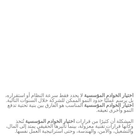
اختيار الخوادم المؤسسية
لا يحدد فقط سرعة النظام أو استقراره،
بل يرسم عمليًا حدود النمو الممكن للشركة خلال السنوات التالية.
اختيار الخوادم المؤسسية
المناسب هو الفارق بين بنية تحتية تدفع
النمو وأخرى تعيقه.
المشكلة أن كثيرًا من قرارات
اختيار الخوادم المؤسسية
تُتخذ
وكأنها قرارات تقنية معزولة، بينما تأثيرها الحقيقي يمتد إلى المال،
والتشغيل، والأمن، والهندسة، وحتى استراتيجية العمل نفسها.