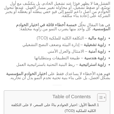
الفشل هنا لا يظهر فورًا عند تشغيل الخادم، بل يتكشّف مع أول
توسّع، أو ضغط تشغيل، أو محاولة تغيير مسار العمل. عندها تتحول
الخوادم من أصل داعم للنمو إلى قيدٍ خفي يبطئه أو يعطّله أو يجبر
الشركة على إعادة بناء مكلفة.
في هذا المقال نحلّل
خمسة أخطاء قاتلة في اختيار الخوادم
المؤسسية
، كل واحد منها يضرب النمو من زاوية مختلفة:
زاوية مالية
– التكلفة الكلية للملكية (TCO)
زاوية تشغيلية
– إدارة البيئة وضعف النضج التشغيلي
زاوية أمنية
– الامتثال والعزل الأمني
زاوية هندسية
– طبيعة التطبيقات ومتطلباتها
زاوية استراتيجية
– ربط البنية التحتية باستراتيجية العمل
فهم هذه الأخطاء لا يساعدك فقط على
اختيار الخوادم المؤسسية
بشكل أفضل، بل على بناء بنية تحتية تخدم النمو بدل أن تحاربه.
Table of Contents
الخطأ الأول: اختيار الخوادم بناءً على السعر، لا على التكلفة
الكلية للملكية (TCO)