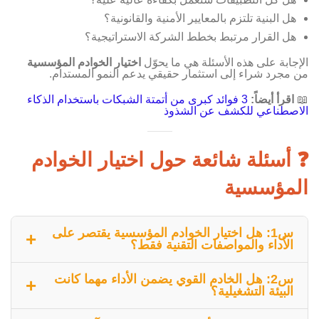
هل البنية تلتزم بالمعايير الأمنية والقانونية؟
هل القرار مرتبط بخطط الشركة الاستراتيجية؟
الإجابة على هذه الأسئلة هي ما يحوّل
اختيار الخوادم المؤسسية
من مجرد شراء إلى استثمار حقيقي يدعم النمو المستدام.
📖
اقرأ أيضاً:
3 فوائد كبرى من أتمتة الشبكات باستخدام الذكاء
الاصطناعي للكشف عن الشذوذ
❓ أسئلة شائعة حول اختيار الخوادم
المؤسسية
س1: هل اختيار الخوادم المؤسسية يقتصر على
الأداء والمواصفات التقنية فقط؟
لا، الأداء والمواصفات هي جزء صغير من القرار.
اختيار
س2: هل الخادم القوي يضمن الأداء مهما كانت
الخوادم المؤسسية
الصحيح يأخذ في الاعتبار التكلفة
البيئة التشغيلية؟
الكاملة، البيئة التشغيلية، الأمان، طبيعة التطبيقات،
لا، أقوى الخوادم لن تعمل بكفاءة إذا كانت البيئة التشغيلية