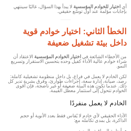
أي
اختيار للخوادم المؤسسية
لا يبدأ بهذا السؤال، غالبًا سينتهي
بإجابات مؤلمة عند أول توسّع حقيقي.
الخطأ الثاني: اختيار خوادم قوية
داخل بيئة تشغيل ضعيفة
من الأخطاء الشائعة في
اختيار الخوادم المؤسسية
الاعتقاد أن
شراء خوادم عالية الأداء كفيل وحده بتحسين الاستقرار وتسريع
النمو.
لكن الخادم لا يعمل في فراغ، بل داخل منظومة تشغيلية كاملة:
رصد، صيانة، إدارة سعة، إجراءات طوارئ، وفرق بشرية تدير كل
ذلك. عندما تكون هذه البيئة ضعيفة أو غير ناضجة، فإن أقوى
الخوادم تتحول إلى استثمار معطّل القيمة.
الخادم لا يعمل منفردًا
الأداء الحقيقي لأي خادم لا يُقاس فقط بعدد الأنوية أو حجم
الذاكرة، بل بمدى تكامله مع:
أنظمة المراقبة والرصد