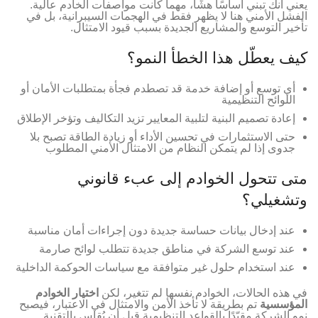
يعني أنك تبني أساسًا هشًا، مهما كانت مواصفات الخادم عالية.
الفشل الأمني هنا لا يظهر فقط في الهجمات السيبرانية، بل في
تأخير التوسع والمشاريع الجديدة بسبب قيود الامتثال.
كيف يعطّل هذا الخطأ النمو؟
أي توسع أو إضافة خدمة قد تصطدم فجأة بمتطلبات الأمان أو
اللوائح التنظيمية
إعادة تصميم البنية لتلبية المعايير تزيد التكاليف وتؤخر الإطلاق
حتى الاستثمارات في تحسين الأداء أو زيادة الطاقة تصبح بلا
جدوى إذا لم يتمكن النظام من الامتثال الأمني المطلوب
متى تتحول الخوادم إلى عبء قانوني
وتشغيلي؟
عند إدخال بيانات حساسة جديدة دون إجراءات أمان مناسبة
عند توسع الشركة في مناطق جديدة تتطلب لوائح صارمة
عند استخدام حلول غير متوافقة مع سياسات الحوكمة الداخلية
في هذه الحالات، الخوادم نفسها لم تتغير، لكن
اختيار الخوادم
المؤسسية
تم بطريقة لا تأخذ الأمن والامتثال في الاعتبار، فيصبح
نمو الشركة مقيّدًا بالقواعد التنظيمية قبل أن يُقاس بالتقنية.