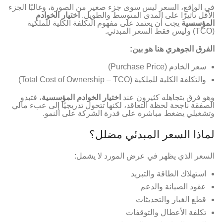
في الواقع، السعر ليس سوى جزء صغير من الصورة، وغالبًا الجزء
الأقل تأثيرًا على المدى المتوسط والطويل.
اختيار الخوادم
المؤسسية
يجب أن يعتمد على مفهوم التكلفة الكلية للملكية
(TCO) وليس فقط السعر المبدئي.
الفرق الجوهري هنا هو بين:
سعر الخادم (Purchase Price)
والتكلفة الكلية للملكية (Total Cost of Ownership – TCO)
وهو فرق يتجاهله كثيرون عند
اختيار الخوادم المؤسسية
، فتبدو
الصفقة ناجحة لحظة التعاقد، لكنها تتحول تدريجيًا إلى عبء مالي
وتشغيلي يضغط مباشرة على قدرة الشركة على النمو.
لماذا السعر المبدئي مضلل؟
السعر الذي يظهر في عرض المورد لا يشمل:
استهلاك الطاقة والتبريد
عقود الصيانة والدعم
قطع الغيار والتحديثات
تكلفة الأعطال والتوقفات