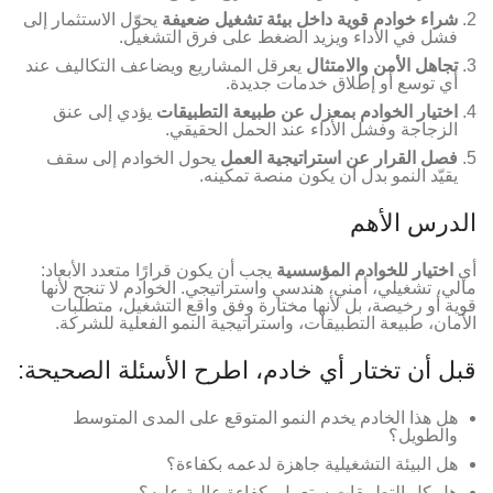
شراء خوادم قوية داخل بيئة تشغيل ضعيفة
يحوّل الاستثمار إلى
فشل في الأداء ويزيد الضغط على فرق التشغيل.
تجاهل الأمن والامتثال
يعرقل المشاريع ويضاعف التكاليف عند
أي توسع أو إطلاق خدمات جديدة.
اختيار الخوادم بمعزل عن طبيعة التطبيقات
يؤدي إلى عنق
الزجاجة وفشل الأداء عند الحمل الحقيقي.
فصل القرار عن استراتيجية العمل
يحول الخوادم إلى سقف
يقيّد النمو بدل أن يكون منصة تمكينه.
الدرس الأهم
أي
اختيار للخوادم المؤسسية
يجب أن يكون قرارًا متعدد الأبعاد:
مالي، تشغيلي، أمني، هندسي واستراتيجي. الخوادم لا تنجح لأنها
قوية أو رخيصة، بل لأنها مختارة وفق واقع التشغيل، متطلبات
الأمان، طبيعة التطبيقات، واستراتيجية النمو الفعلية للشركة.
قبل أن تختار أي خادم، اطرح الأسئلة الصحيحة:
هل هذا الخادم يخدم النمو المتوقع على المدى المتوسط
والطويل؟
هل البيئة التشغيلية جاهزة لدعمه بكفاءة؟
هل كل التطبيقات ستعمل بكفاءة عالية عليه؟